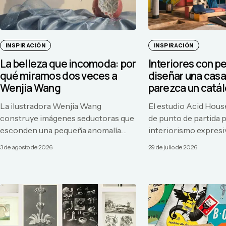
INSPIRACIÓN
INSPIRACIÓN
La belleza que incomoda: por
Interiores con p
qué miramos dos veces a
diseñar una casa
Wenjia Wang
parezca un catá
La ilustradora Wenjia Wang
El estudio Acid Hous
construye imágenes seductoras que
de punto de partida 
esconden una pequeña anomalía.
interiorismo expresi
Una lección sobre contraste,
color, estructura, reu
3 de agosto de 2026
29 de julio de 2026
símbolos y el valor de dejar
tiempo en lugar de lu
preguntas abiertas.