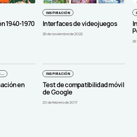
INSPIRACIÓN
ión 1940-1970
Interfaces de videojuegos
I
P
29 de noviembre de 2022
29
..
INSPIRACIÓN
ación en
Test de compatibilidad móvil
de Google
20 de febrero de 2017