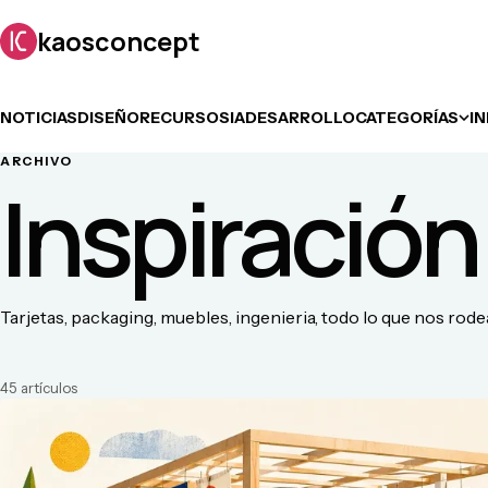
kaosconcept
NOTICIAS
DISEÑO
RECURSOS
IA
DESARROLLO
CATEGORÍAS
I
ARCHIVO
Inspiración
Tarjetas, packaging, muebles, ingenieria, todo lo que nos rod
45
artículo
s