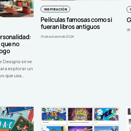
INSPIRACIÓN
Películas famosas como si
G
fueran libros antiguos
28
ersonalidad:
31 de octubre de 2024
 que no
logo
e Designs sirve
para explorar un
vo que usa
tilización y
jo o tendencias.