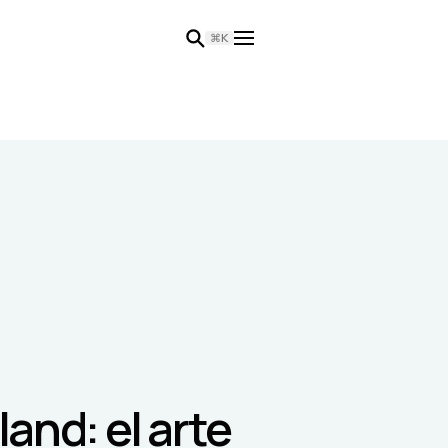
⌘K
and: el arte