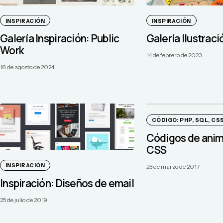
INSPIRACIÓN
INSPIRACIÓN
Galería Inspiración: Public
Galería Ilustrac
Work
14 de febrero de 2023
18 de agosto de 2024
CÓDIGO: PHP, SQL, CSS.
Códigos de anim
CSS
INSPIRACIÓN
23 de marzo de 2017
Inspiración: Diseños de email
25 de julio de 2019