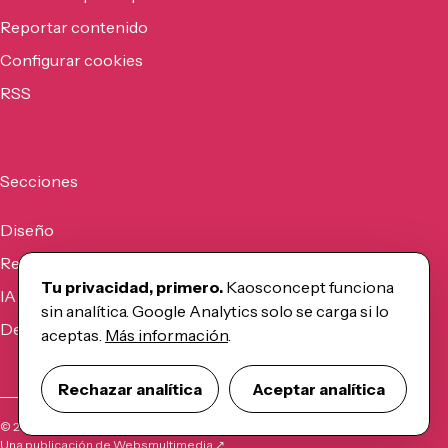
Reportar contenido
Configurar cookies
RSS
Secciones
Diseño
Recursos
Tu privacidad, primero.
Kaosconcept funciona
IA
sin analítica. Google Analytics solo se carga si lo
Desarrollo
aceptas.
Más información
.
Rechazar analítica
Aceptar analítica
©
2026
Kaosconcept
Una publicación de Websmultimedia ↗