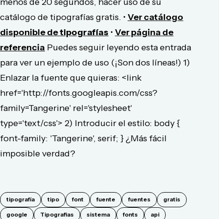
menos de 20 segundos, hacer uso de su
catálogo de tipografías gratis. •
Ver catálogo
disponible de
tipografías
•
Ver página de
referencia
Puedes seguir leyendo esta entrada
para ver un ejemplo de uso (¡Son dos líneas!) 1)
Enlazar la fuente que quieras: <link
href='http://fonts.googleapis.com/css?
family=Tangerine' rel='stylesheet'
type='text/css'> 2) Introducir el estilo: body {
font-family: 'Tangerine', serif; } ¿Más fácil
imposible verdad?
tipografía
tipo
font
fuente
fuentes
gratis
google
Tipografias
sistema
fonts
api