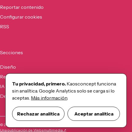
Reportar contenido
Configurar cookies
RSS
Secciones
Diseño
Recursos
Tu privacidad, primero.
Kaosconcept funciona
IA
sin analítica. Google Analytics solo se carga si lo
Desarrollo
aceptas.
Más información
.
Rechazar analítica
Aceptar analítica
©
2026
Kaosconcept
Una publicación de Websmultimedia ↗