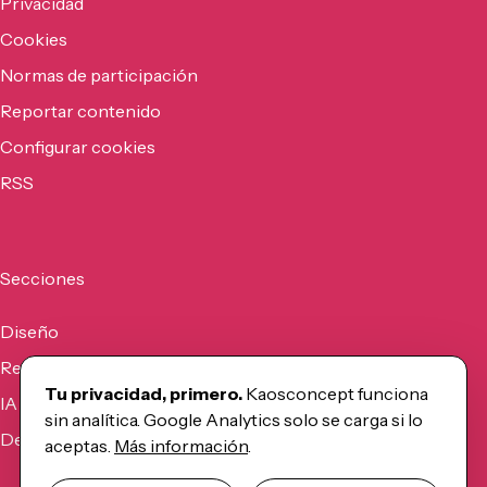
Privacidad
Cookies
Normas de participación
Reportar contenido
Configurar cookies
RSS
Secciones
Diseño
Recursos
Tu privacidad, primero.
Kaosconcept funciona
IA
sin analítica. Google Analytics solo se carga si lo
Desarrollo
aceptas.
Más información
.