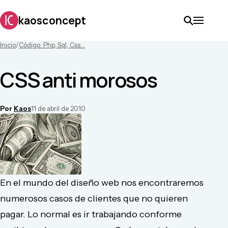
kaosconcept
Inicio
/
Código: Php, Sql, Css...
CSS anti morosos
Por
Kaos
11 de abril de 2010
En el mundo del diseño web nos encontraremos
numerosos casos de clientes que no quieren
pagar. Lo normal es ir trabajando conforme