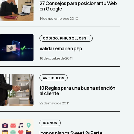
27 Consejos para posicionar tu Web
en Google
14 de noviembre de 2010
CÓDIGO: PHP, SQL, CSS...
Validar email en php
16 de octubre de 2011
ARTÍCULOS
10 Reglas para una buena atención
al cliente
22 de mayo de 2011
ICONOS
Iconos planos Sweet 2ª Parte