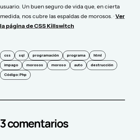
usuario. Un buen seguro de vida que, en cierta
medida, nos cubre las espaldas de morosos. ·
Ver
la página de CSS Killswitch
css
sql
programación
programa
html
impago
morosos
moroso
auto
destrucción
Código: Php
3
comentario
s