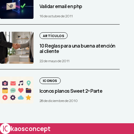
Validar email en php
16 de octubre de 2011
ARTÍCULOS
10 Reglas para una buena atención
al cliente
22 de mayo de 2011
ICONOS
Iconos planos Sweet 2ª Parte
28 de diciembre de 2010
kaosconcept