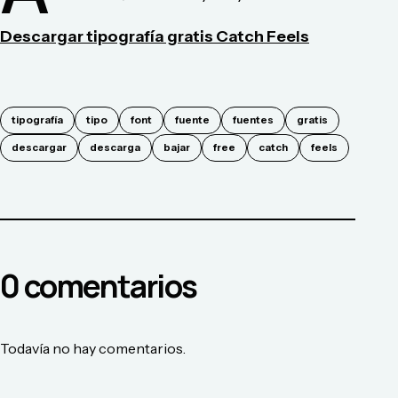
Descargar tipografía gratis Catch Feels
tipografía
tipo
font
fuente
fuentes
gratis
descargar
descarga
bajar
free
catch
feels
0
comentario
s
Todavía no hay comentarios.