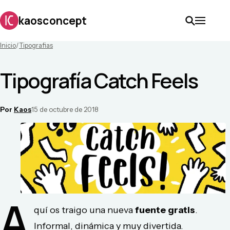
kaosconcept
Inicio
/
Tipografias
Tipografía Catch Feels
Por
Kaos
15 de octubre de 2018
A
quí os traigo una nueva
fuente
gratis
.
Informal, dinámica y muy divertida.