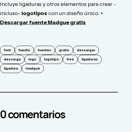
Incluye ligaduras y otros elementos para crear -
incluso-
logotipos
con un diseño único.
•
Descargar fuente Madgue gratis
font
fuente
fuentes
gratis
descargar
descarga
logo
logotipo
free
ligaduras
ligadura
madgue
0
comentario
s