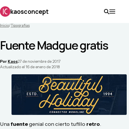
kaosconcept
Inicio
/
Tipografias
Fuente Madgue gratis
Por
Kaos
27 de noviembre de 2017
Actualizado el
16 de enero de 2018
Una
fuente
genial con cierto tufillo
retro
.