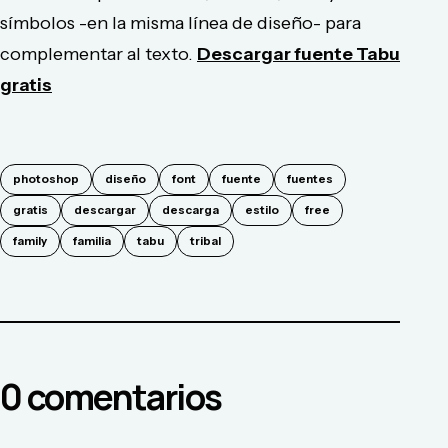
símbolos -en la misma línea de diseño- para
complementar al texto.
Descargar fuente Tabu
gratis
photoshop
diseño
font
fuente
fuentes
gratis
descargar
descarga
estilo
free
family
familia
tabu
tribal
0
comentario
s