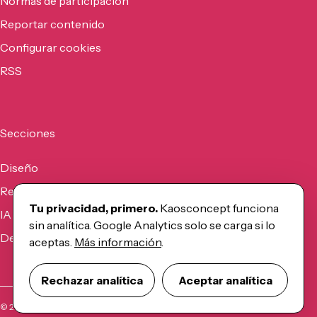
Normas de participación
Reportar contenido
Configurar cookies
RSS
Secciones
Diseño
Recursos
Tu privacidad, primero.
Kaosconcept funciona
IA
sin analítica. Google Analytics solo se carga si lo
Desarrollo
aceptas.
Más información
.
Rechazar analítica
Aceptar analítica
©
2026
Kaosconcept