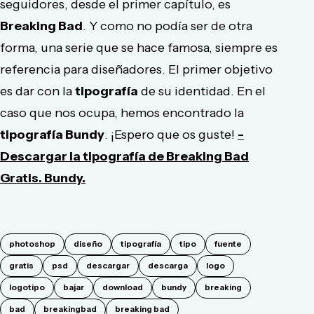
seguidores, desde el primer capítulo, es
Breaking Bad
. Y como no podía ser de otra
forma, una serie que se hace famosa, siempre es
referencia para diseñadores. El primer objetivo
es dar con la
tipografía
de su identidad. En el
caso que nos ocupa, hemos encontrado la
tipografía Bundy
. ¡Espero que os guste!
-
Descargar la tipografía de Breaking Bad
Gratis. Bundy.
photoshop
diseño
tipografía
tipo
fuente
gratis
psd
descargar
descarga
logo
logotipo
bajar
download
bundy
breaking
bad
breakingbad
breaking bad