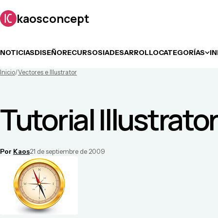
kaosconcept
NOTICIAS
DISEÑO
RECURSOS
IA
DESARROLLO
CATEGORÍAS
I
Inicio
/
Vectores e Illustrator
Tutorial Illustrato
Por
Kaos
21 de septiembre de 2009