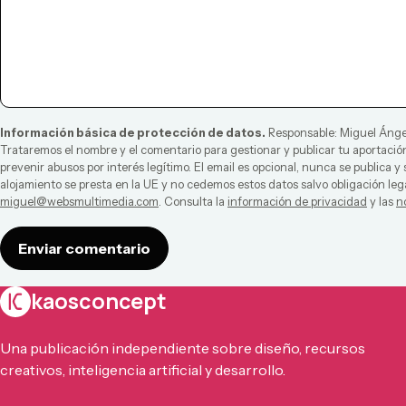
Información básica de protección de datos.
Responsable:
Miguel Ánge
Trataremos el nombre y el comentario para gestionar y publicar tu aportación
prevenir abusos por interés legítimo. El email es opcional, nunca se publica y
alojamiento se presta en la UE y no cedemos estos datos salvo obligación leg
miguel@websmultimedia.com
. Consulta la
información de privacidad
y las
n
Enviar comentario
kaosconcept
Una publicación independiente sobre diseño, recursos
creativos, inteligencia artificial y desarrollo.