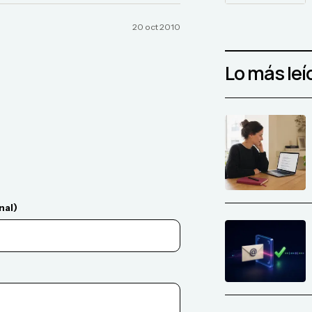
20 oct 2010
Lo más leí
nal)