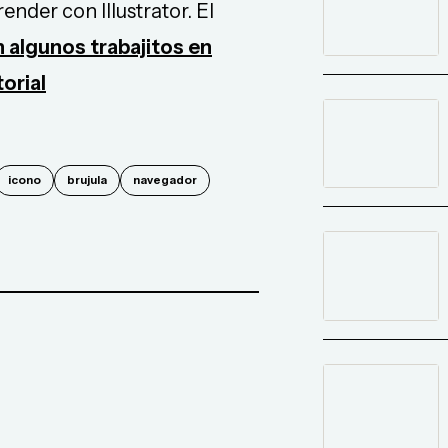
nder con Illustrator. El
 algunos trabajitos en
torial
icono
brujula
navegador