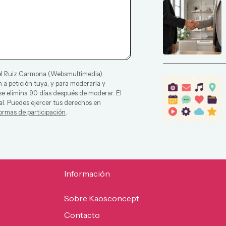
l Ruiz Carmona
(
Websmultimedia
).
 a petición tuya, y para moderarla y
 se elimina 90 días después de moderar. El
al. Puedes ejercer tus derechos en
ormas de participación
.
Información
Sobre Kaosconcept
Contacto