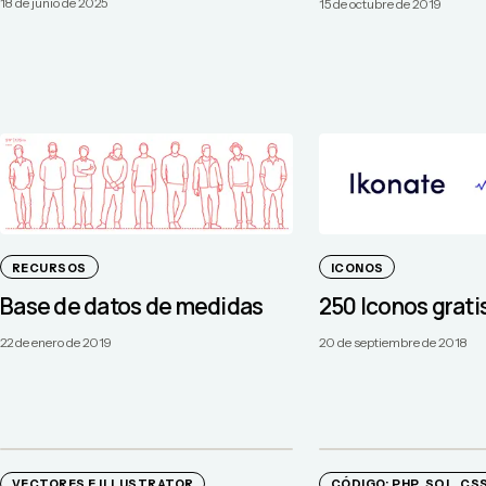
18 de junio de 2025
15 de octubre de 2019
RECURSOS
ICONOS
Base de datos de medidas
250 Iconos grati
22 de enero de 2019
20 de septiembre de 2018
VECTORES E ILLUSTRATOR
CÓDIGO: PHP, SQL, CSS.