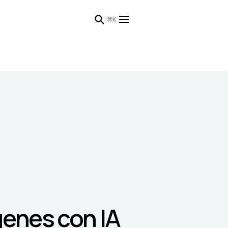
⌘K
genes con IA