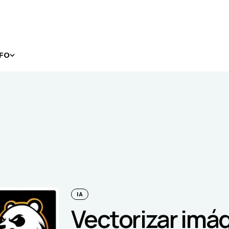
NFO
IA
Vectorizar imá