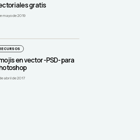
ectoriales gratis
de mayo de 2019
RECURSOS
mojis en vector -PSD- para
hotoshop
de abril de 2017