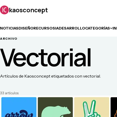
kaosconcept
NOTICIAS
DISEÑO
RECURSOS
IA
DESARROLLO
CATEGORÍAS
I
ARCHIVO
Vectorial
Artículos de Kaosconcept etiquetados con vectorial.
33
artículo
s