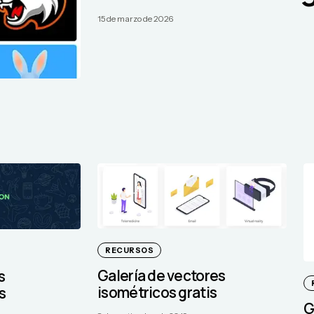
15 de marzo de 2026
RECURSOS
Galería de vectores
s
isométricos gratis
s
G