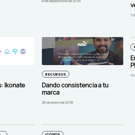
8 de septiembre de 2019
v
7 
E
P
RECURSOS
11 
s: Ikonate
Dando consistencia a tu
marca
29 de enero de 2018
..
ICONOS