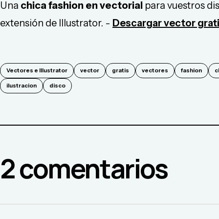
Una
chica fashion en vectorial
para vuestros di
extensión de Illustrator. -
Descargar vector grati
Vectores e Illustrator
vector
gratis
vectores
fashion
c
ilustracion
disco
2
comentario
s