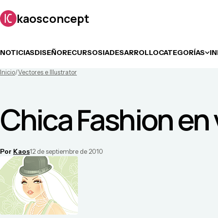
kaosconcept
NOTICIAS
DISEÑO
RECURSOS
IA
DESARROLLO
CATEGORÍAS
I
Inicio
/
Vectores e Illustrator
Chica Fashion en 
Por
Kaos
12 de septiembre de 2010