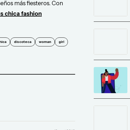
seños más fiesteros. Con
s chica fashion
hica
discoteca
woman
girl