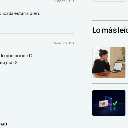
13 sept 2010
icada estaría bien...
Lo más leí
14 sept 2010
e lo que pone xD
mp;cid=2
nal)