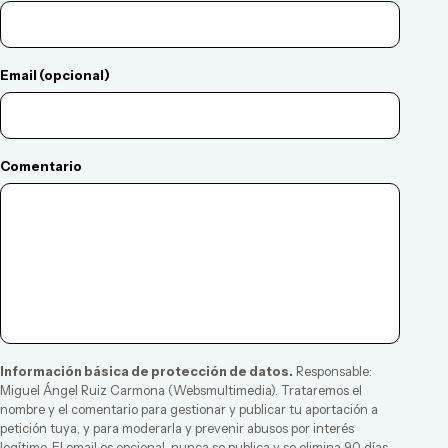
Email (opcional)
Comentario
Información básica de protección de datos.
Responsable:
Miguel Ángel Ruiz Carmona
(
Websmultimedia
). Trataremos el
nombre y el comentario para gestionar y publicar tu aportación a
petición tuya, y para moderarla y prevenir abusos por interés
legítimo. El email es opcional, nunca se publica y se elimina 90 días