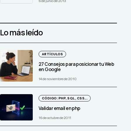
6 de junio de 2013
Lo más leído
ARTÍCULOS
27 Consejos para posicionar tu Web
en Google
14 de noviembre de 2010
CÓDIGO: PHP, SQL, CSS...
Validar email en php
16 de octubre de 2011