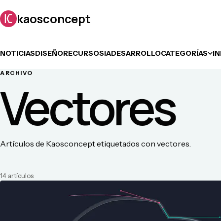
kaosconcept
NOTICIAS
DISEÑO
RECURSOS
IA
DESARROLLO
CATEGORÍAS
I
ARCHIVO
Vectores
Artículos de Kaosconcept etiquetados con vectores.
14
artículo
s