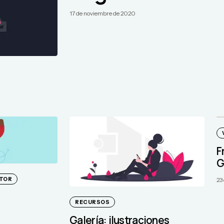
17 de noviembre de 2020
F
G
ATOR
23
RECURSOS
Galería: ilustraciones