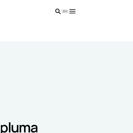
⌘K
 pluma