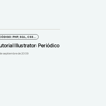
CÓDIGO: PHP, SQL, CSS...
utorial Illustrator: Periódico
 de septiembre de 2009