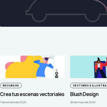
RECURSOS
VECTORES E ILLUSTR
Crea tus escenas vectoriales
Blush Design
7 de octubre de 2020
29 de mayo de 2020