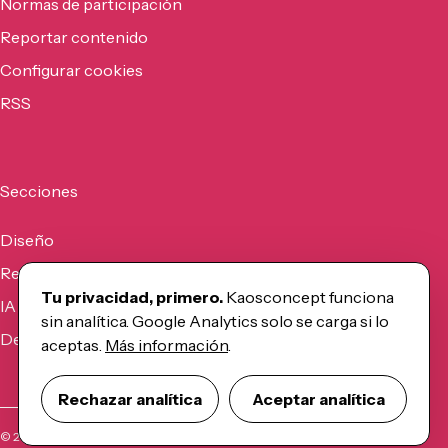
Normas de participación
Reportar contenido
Configurar cookies
RSS
Secciones
Diseño
Recursos
Tu privacidad, primero.
Kaosconcept funciona
IA
sin analítica. Google Analytics solo se carga si lo
Desarrollo
aceptas.
Más información
.
Rechazar analítica
Aceptar analítica
©
2026
Kaosconcept