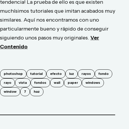
tendencia! La prueba de ello es que existen
muchísimos tutoriales que imitan acabados muy
similares. Aquí nos encontramos con uno
particularmente bueno y rápido de conseguir
siguiendo unos pasos muy originales.
Ver
Contenido
photoshop
tutorial
efecto
luz
rayos
fondo
rayo
vista
fondos
wall
paper
windows
window
7
haz