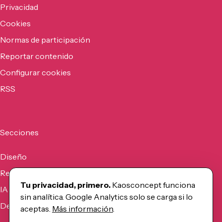
Privacidad
Cookies
Normas de participación
Reportar contenido
Configurar cookies
RSS
Secciones
Diseño
Recursos
Tu privacidad, primero.
Kaosconcept funciona
IA
sin analítica. Google Analytics solo se carga si lo
Desarrollo
aceptas.
Más información
.