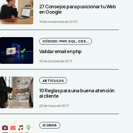
27 Consejos para posicionar tu Web
en Google
14 de noviembre de 2010
CÓDIGO: PHP, SQL, CSS...
Validar email en php
16 de octubre de 2011
ARTÍCULOS
10 Reglas para una buena atención
al cliente
22 de mayo de 2011
ICONOS