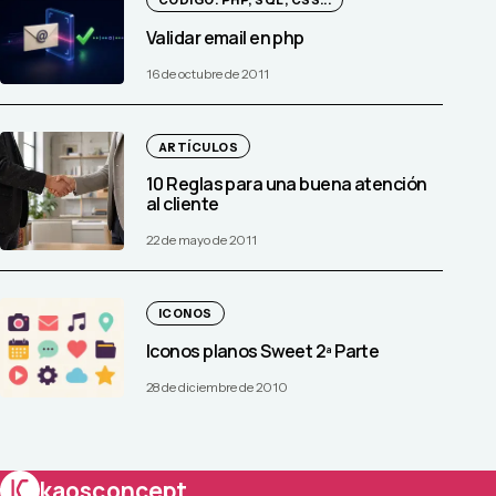
CÓDIGO: PHP, SQL, CSS...
Validar email en php
16 de octubre de 2011
ARTÍCULOS
10 Reglas para una buena atención
al cliente
22 de mayo de 2011
ICONOS
Iconos planos Sweet 2ª Parte
28 de diciembre de 2010
kaosconcept