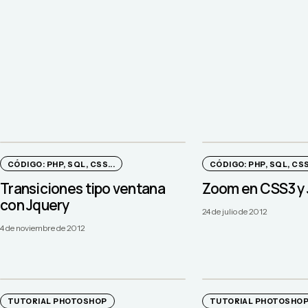
CÓDIGO: PHP, SQL, CSS...
CÓDIGO: PHP, SQL, CSS.
Transiciones tipo ventana
Zoom en CSS3 y 
con Jquery
24 de julio de 2012
4 de noviembre de 2012
TUTORIAL PHOTOSHOP
TUTORIAL PHOTOSHO