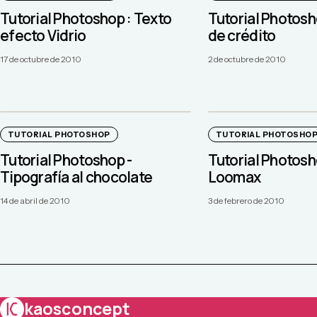
Tutorial Photoshop : Texto
Tutorial Photosh
efecto Vidrio
de crédito
17 de octubre de 2010
2 de octubre de 2010
TUTORIAL PHOTOSHOP
TUTORIAL PHOTOSHO
Tutorial Photoshop -
Tutorial Photosh
Tipografía al chocolate
Loomax
14 de abril de 2010
3 de febrero de 2010
kaosconcept