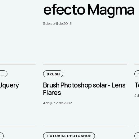
efecto Magma
5 de abril de 2013
..
BRUSH
Jquery
Brush Photoshop solar - Lens
T
Flares
5 
4 de junio de 2012
P
TUTORIAL PHOTOSHOP