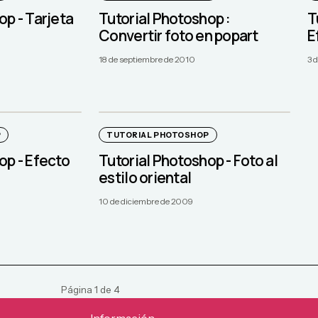
op - Tarjeta
Tutorial Photoshop :
T
Convertir foto en popart
E
18 de septiembre de 2010
3 d
P
TUTORIAL PHOTOSHOP
op - Efecto
Tutorial Photoshop - Foto al
estilo oriental
10 de diciembre de 2009
Página
1
de
4
Información