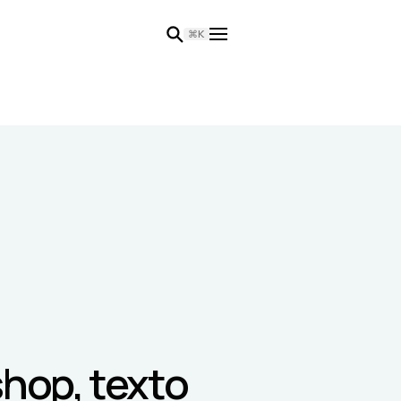
⌘K
shop, texto