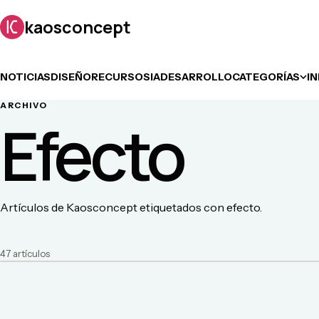
kaosconcept
NOTICIAS
DISEÑO
RECURSOS
IA
DESARROLLO
CATEGORÍAS
I
ARCHIVO
Efecto
Artículos de Kaosconcept etiquetados con efecto.
47
artículo
s