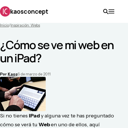
kaosconcept
Inicio
/
Inspiración: Webs
¿Cómo se ve mi web en
un iPad?
Por
Kaos
6 de marzo de 2011
Si no tienes
iPad
y alguna vez te has preguntado
cómo se verá tu
Web
en uno de ellos, aquí