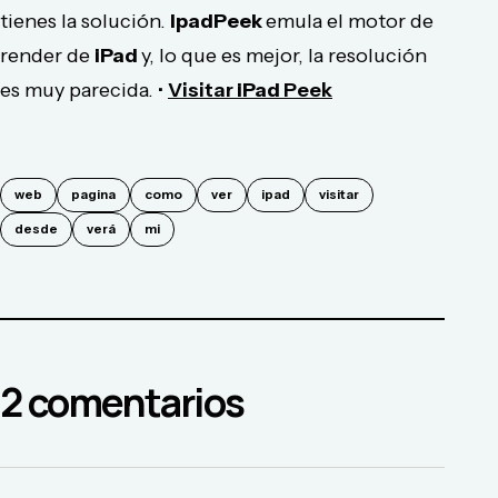
tienes la solución.
IpadPeek
emula el motor de
render de
iPad
y, lo que es mejor, la resolución
es muy parecida. •
Visitar
iPad
Peek
web
pagina
como
ver
ipad
visitar
desde
verá
mi
2
comentario
s