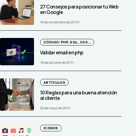
27 Consejos para posicionar tu Web
en Google
14 de noviembre de 2010
CÓDIGO: PHP, SQL, CSS...
Validar email en php
16 de octubre de 2011
ARTÍCULOS
10 Reglas para una buena atención
al cliente
22 de mayo de 2011
ICONOS