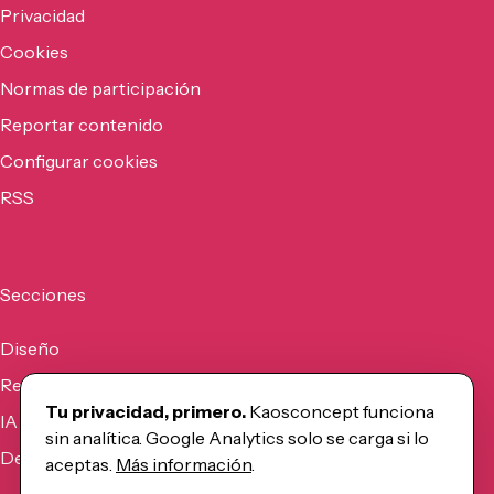
Privacidad
Cookies
Normas de participación
Reportar contenido
Configurar cookies
RSS
Secciones
Diseño
Recursos
Tu privacidad, primero.
Kaosconcept funciona
IA
sin analítica. Google Analytics solo se carga si lo
Desarrollo
aceptas.
Más información
.