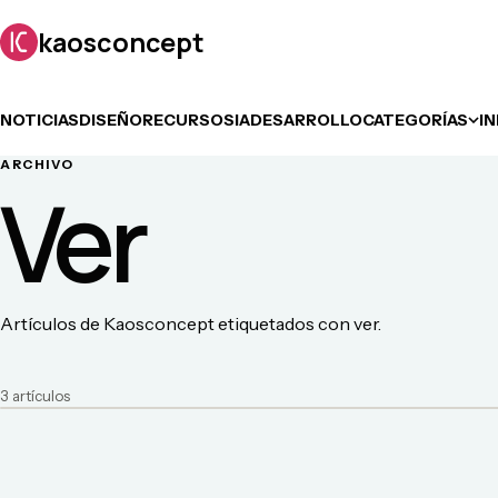
kaosconcept
NOTICIAS
DISEÑO
RECURSOS
IA
DESARROLLO
CATEGORÍAS
I
ARCHIVO
Ver
Artículos de Kaosconcept etiquetados con ver.
3
artículo
s