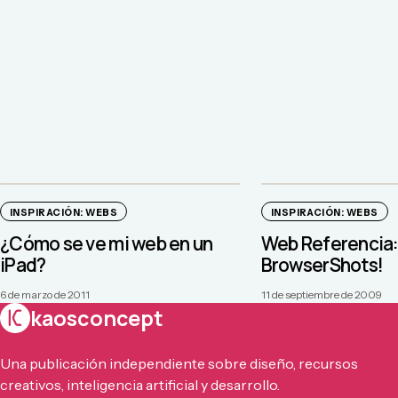
INSPIRACIÓN: WEBS
INSPIRACIÓN: WEBS
¿Cómo se ve mi web en un
Web Referencia
iPad?
BrowserShots!
6 de marzo de 2011
11 de septiembre de 2009
kaosconcept
Una publicación independiente sobre diseño, recursos
creativos, inteligencia artificial y desarrollo.