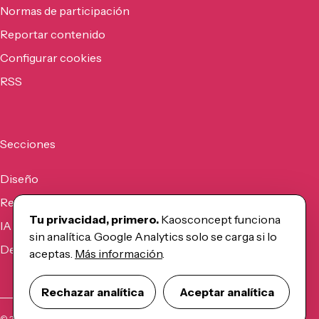
Normas de participación
Reportar contenido
Configurar cookies
RSS
Secciones
Diseño
Recursos
Tu privacidad, primero.
Kaosconcept funciona
IA
sin analítica. Google Analytics solo se carga si lo
Desarrollo
aceptas.
Más información
.
Rechazar analítica
Aceptar analítica
©
2026
Kaosconcept