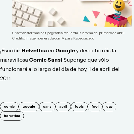
Una transformación tipográfica recuerda la broma del primero de abril.
·
Crédito: Imagen generada con IA para Kaosconcept
¡Escribir
Helvetica
en
Google
y descubriréis la
maravillosa
Comic Sans
! Supongo que sólo
funcionará a lo largo del día de hoy, 1 de abril del
2011.
comic
google
sans
april
fools
fool
day
helvetica