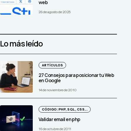
web
26 de agosto de 2025
Lo más leído
ARTÍCULOS
27 Consejos para posicionar tu Web
en Google
14 de noviembre de 2010
CÓDIGO: PHP, SQL, CSS...
Validar email en php
16 de octubre de 2011