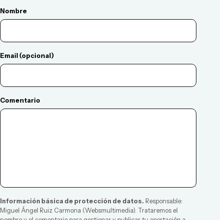
Nombre
Email (opcional)
Comentario
Información básica de protección de datos.
Responsable:
Miguel Ángel Ruiz Carmona
(
Websmultimedia
). Trataremos el
nombre y el comentario para gestionar y publicar tu aportación a