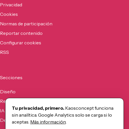
Privacidad
Cookies
Normas de participación
Reportar contenido
Configurar cookies
RSS
Secciones
Diseño
Recursos
Tu privacidad, primero.
Kaosconcept funciona
IA
sin analítica. Google Analytics solo se carga si lo
Desarrollo
aceptas.
Más información
.