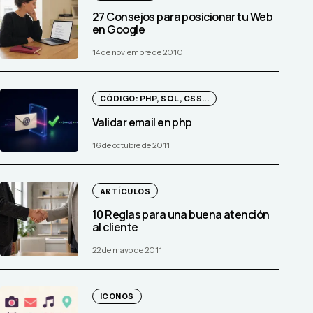
27 Consejos para posicionar tu Web
en Google
14 de noviembre de 2010
CÓDIGO: PHP, SQL, CSS...
Validar email en php
16 de octubre de 2011
ARTÍCULOS
10 Reglas para una buena atención
al cliente
22 de mayo de 2011
ICONOS