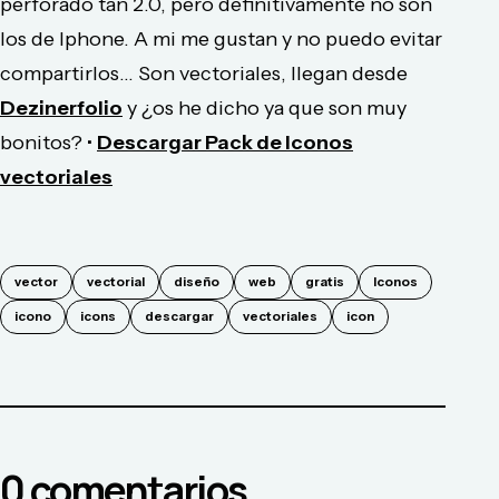
perforado tan 2.0, pero definitivamente no son
los de Iphone. A mi me gustan y no puedo evitar
compartirlos... Son vectoriales, llegan desde
Dezinerfolio
y ¿os he dicho ya que son muy
bonitos? •
Descargar Pack de Iconos
vectoriales
vector
vectorial
diseño
web
gratis
Iconos
icono
icons
descargar
vectoriales
icon
0
comentario
s