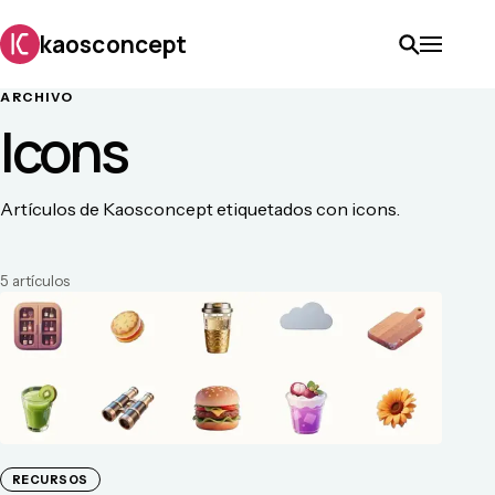
kaosconcept
ARCHIVO
Icons
Artículos de Kaosconcept etiquetados con icons.
5
artículo
s
RECURSOS