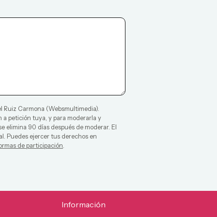
l Ruiz Carmona
(
Websmultimedia
).
 a petición tuya, y para moderarla y
 se elimina 90 días después de moderar. El
al. Puedes ejercer tus derechos en
ormas de participación
.
Información