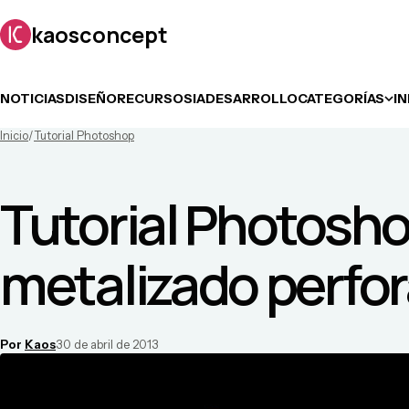
kaosconcept
NOTICIAS
DISEÑO
RECURSOS
IA
DESARROLLO
CATEGORÍAS
I
Inicio
/
Tutorial Photoshop
Tutorial Photosho
metalizado perfo
Por
Kaos
30 de abril de 2013