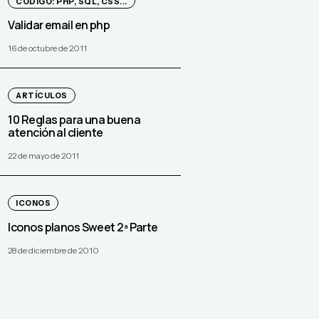
CÓDIGO: PHP, SQL, CSS...
Validar email en php
16 de octubre de 2011
ARTÍCULOS
10 Reglas para una buena
atención al cliente
22 de mayo de 2011
ICONOS
Iconos planos Sweet 2ª Parte
28 de diciembre de 2010