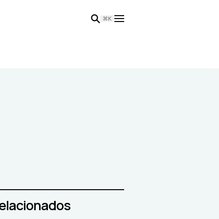
⌘K
relacionados