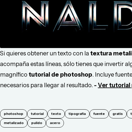
Si quieres obtener un texto con la
textura metal
acompaña estas líneas, sólo tienes que invertir a
magnífico
tutorial de photoshop
. Incluye fuent
necesarios para llegar al resultado.
-
Ver tutoria
photoshop
tutorial
texto
tipografía
fuente
gratis
metalizado
pulido
acero