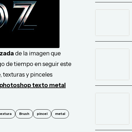
izada
de la imagen que
lgo de tiempo en seguir este
e, texturas y pinceles
l photoshop texto metal
textura
Brush
pincel
metal