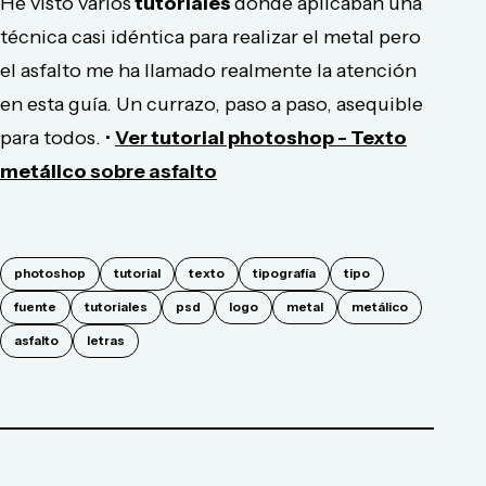
He visto varios
tutoriales
donde aplicaban una
técnica casi idéntica para realizar el metal pero
el asfalto me ha llamado realmente la atención
en esta guía. Un currazo, paso a paso, asequible
para todos. •
Ver
tutorial photoshop
-
Texto
metálico
sobre asfalto
photoshop
tutorial
texto
tipografía
tipo
fuente
tutoriales
psd
logo
metal
metálico
asfalto
letras