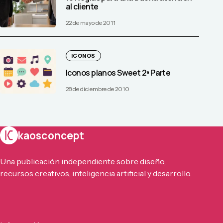
al cliente
22 de mayo de 2011
ICONOS
Iconos planos Sweet 2ª Parte
28 de diciembre de 2010
kaosconcept
Una publicación independiente sobre diseño,
recursos creativos, inteligencia artificial y desarrollo.