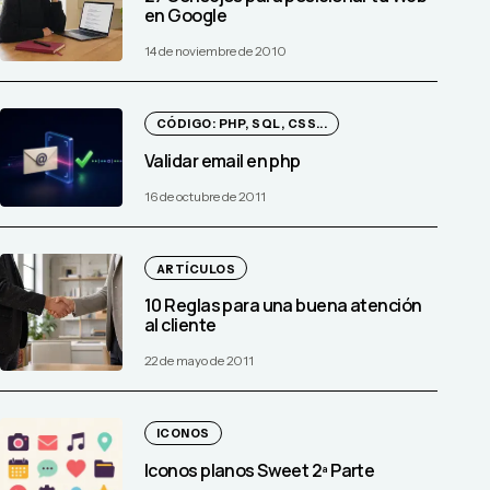
en Google
14 de noviembre de 2010
CÓDIGO: PHP, SQL, CSS...
Validar email en php
16 de octubre de 2011
ARTÍCULOS
10 Reglas para una buena atención
al cliente
22 de mayo de 2011
ICONOS
Iconos planos Sweet 2ª Parte