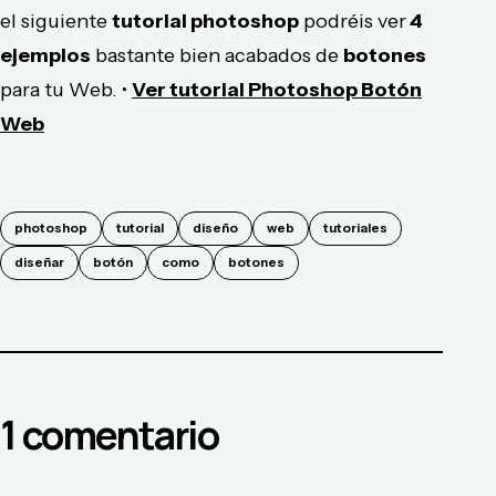
el siguiente
tutorial photoshop
podréis ver
4
ejemplos
bastante bien acabados de
botones
para tu Web. •
Ver tutorial Photoshop Botón
Web
photoshop
tutorial
diseño
web
tutoriales
diseñar
botón
como
botones
1
comentario