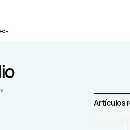
NFO
io
09
Artículos 