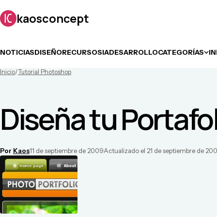
kaosconcept
NOTICIAS
DISEÑO
RECURSOS
IA
DESARROLLO
CATEGORÍAS
I
Inicio
/
Tutorial Photoshop
Diseña tu Portafol
Por
Kaos
11 de septiembre de 2009
Actualizado el
21 de septiembre de 20