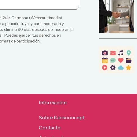
l Ruiz Carmona
(
Websmultimedia
).
 a petición tuya, y para moderarla y
 se elimina 90 días después de moderar. El
al. Puedes ejercer tus derechos en
ormas de participación
.
Información
Sobre Kaosconcept
Contacto