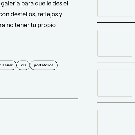
galería para que le des el
n destellos, reflejos y
ra no tener tu propio
diseñar
2.0
portafolios