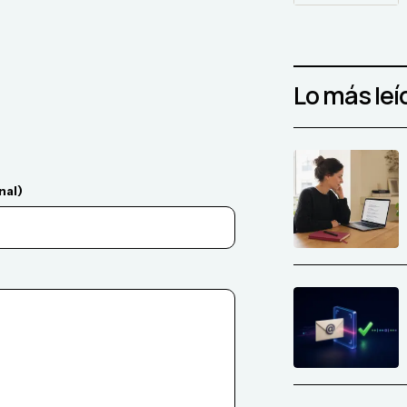
Lo más leí
nal)