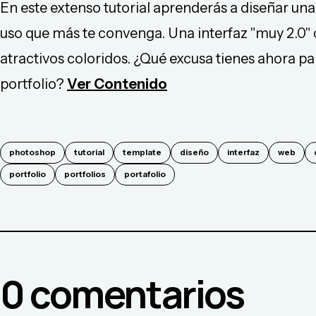
En este extenso tutorial aprenderás a diseñar una 
uso que más te convenga. Una interfaz "muy 2.0" co
atractivos coloridos. ¿Qué excusa tienes ahora pa
portfolio?
Ver Contenido
photoshop
tutorial
template
diseño
interfaz
web
portfolio
portfolios
portafolio
0
comentario
s