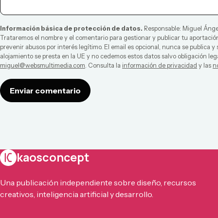
Información básica de protección de datos.
Responsable:
Miguel Ánge
Trataremos el nombre y el comentario para gestionar y publicar tu aportación
prevenir abusos por interés legítimo. El email es opcional, nunca se publica y
alojamiento se presta en la UE y no cedemos estos datos salvo obligación leg
miguel@websmultimedia.com
. Consulta la
información de privacidad
y las
n
Enviar comentario
kaosconcept
Una publicación independiente sobre diseño, recursos
creativos, inteligencia artificial y desarrollo.