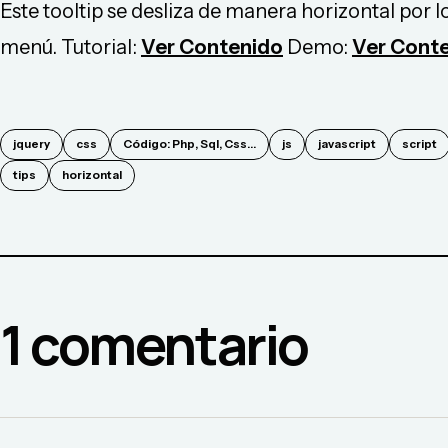
Este tooltip se desliza de manera horizontal por 
menú. Tutorial:
Ver Contenido
Demo:
Ver Cont
jquery
css
Código: Php, Sql, Css...
js
javascript
script
tips
horizontal
1
comentario