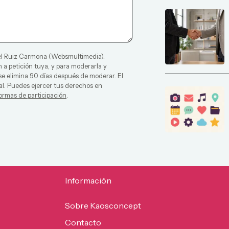
l Ruiz Carmona
(
Websmultimedia
).
 a petición tuya, y para moderarla y
 se elimina 90 días después de moderar. El
al. Puedes ejercer tus derechos en
ormas de participación
.
Información
Sobre Kaosconcept
Contacto