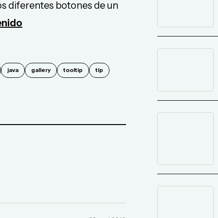
los diferentes botones de un
enido
java
gallery
tooltip
tip