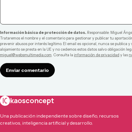
Información básica de protección de datos.
Responsable:
Miguel Ánge
Trataremos el nombre y el comentario para gestionar y publicar tu aportación
prevenir abusos por interés legítimo. El email es opcional, nunca se publica y
alojamiento se presta en la UE y no cedemos estos datos salvo obligación leg
miguel@websmultimedia.com
. Consulta la
información de privacidad
y las
n
Enviar comentario
kaosconcept
Una publicación independiente sobre diseño, recursos
creativos, inteligencia artificial y desarrollo.