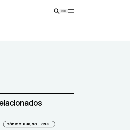
⌘K
relacionados
CÓDIGO: PHP, SQL, CSS...