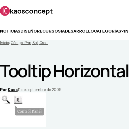
kaosconcept
NOTICIAS
DISEÑO
RECURSOS
IA
DESARROLLO
CATEGORÍAS
I
Inicio
/
Código: Php, Sql, Css...
Tooltip Horizonta
Por
Kaos
11 de septiembre de 2009