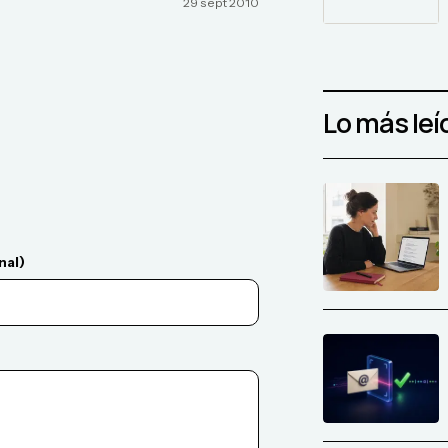
29 sept 2010
Lo más leí
nal)