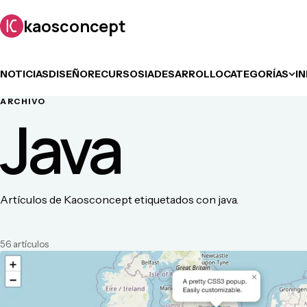
kaosconcept
NOTICIAS
DISEÑO
RECURSOS
IA
DESARROLLO
CATEGORÍAS
I
ARCHIVO
Java
Artículos de Kaosconcept etiquetados con java.
56
artículo
s