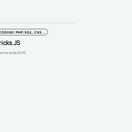
CÓDIGO: PHP, SQL, CSS...
ricks.JS
de marzo de 2016