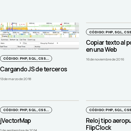
CÓDIGO: PHP, SQL, CSS.
Copiar texto al 
en una Web
CÓDIGO: PHP, SQL, CSS...
16 de noviembre de 2016
Cargando JS de terceros
13 de marzo de 2018
CÓDIGO: PHP, SQL, CSS...
CÓDIGO: PHP, SQL, CSS.
jVectorMap
Reloj tipo aerop
FlipClock
1 de septiembre de 2014