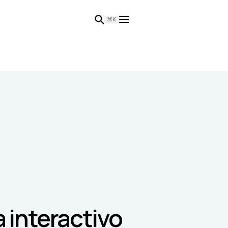
⌘K
a interactivo