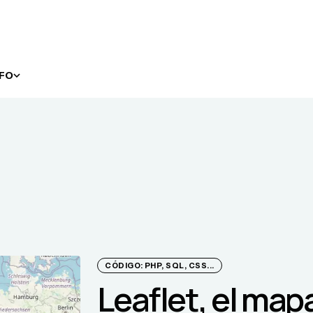
NFO
CÓDIGO: PHP, SQL, CSS...
Leaflet, el map