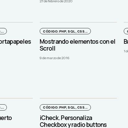
27 de febrero de 2020
..
CÓDIGO: PHP, SQL, CSS...
portapapeles
Mostrando elementos con el
B
Scroll
1 
9 de marzo de 2016
..
CÓDIGO: PHP, SQL, CSS...
uerto
iCheck. Personaliza
Checkbox y radio buttons