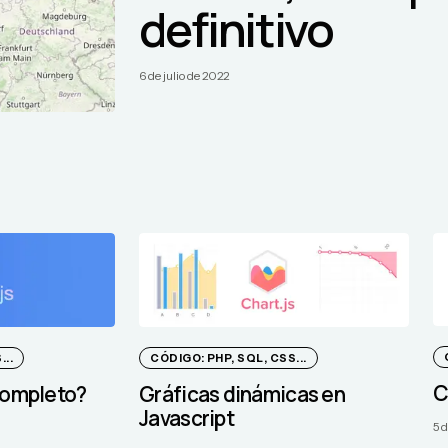
definitivo
6 de julio de 2022
..
CÓDIGO: PHP, SQL, CSS...
C
completo?
Gráficas dinámicas en
Javascript
5 d