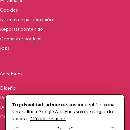
Privacidad
Cookies
Normas de participación
Reportar contenido
Configurar cookies
RSS
Secciones
Diseño
Recursos
Tu privacidad, primero.
Kaosconcept funciona
IA
sin analítica. Google Analytics solo se carga si lo
Desarrollo
aceptas.
Más información
.