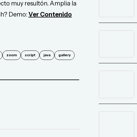
ecto muy resultón. Amplia la
ash? Demo:
Ver Contenido
zoom
script
java
gallery