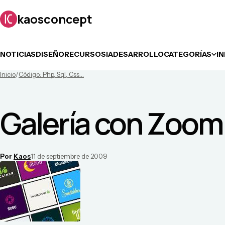
kaosconcept
NOTICIAS
DISEÑO
RECURSOS
IA
DESARROLLO
CATEGORÍAS
I
Inicio
/
Código: Php, Sql, Css...
Galería con Zoom
Por
Kaos
11 de septiembre de 2009