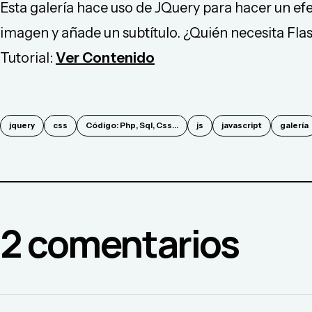
Esta galería hace uso de JQuery para hacer un ef
imagen y añade un subtítulo. ¿Quién necesita Fl
Tutorial:
Ver Contenido
jquery
css
Código: Php, Sql, Css...
js
javascript
galería
2
comentario
s