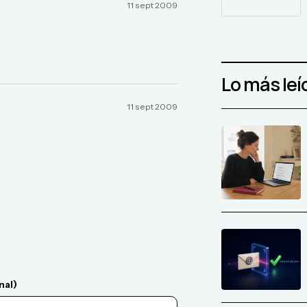
11 sept 2009
Lo más leí
11 sept 2009
nal)