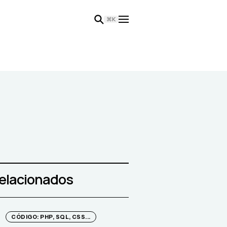
⌘K
relacionados
CÓDIGO: PHP, SQL, CSS...