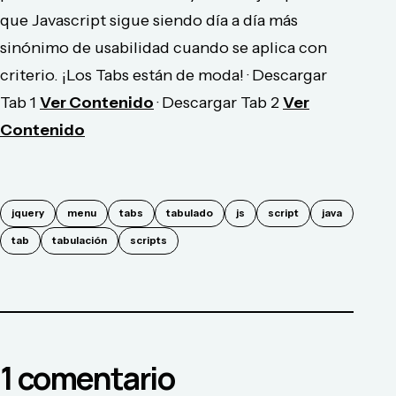
que Javascript sigue siendo día a día más
sinónimo de usabilidad cuando se aplica con
criterio. ¡Los Tabs están de moda! · Descargar
Tab 1
Ver Contenido
· Descargar Tab 2
Ver
Contenido
jquery
menu
tabs
tabulado
js
script
java
tab
tabulación
scripts
1
comentario