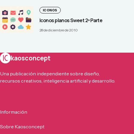
ICONOS
Iconos planos Sweet 2ª Parte
28 de diciembre de 2010
kaosconcept
Una publicación independiente sobre diseño,
recursos creativos, inteligencia artificial y desarrollo.
Información
Sobre Kaosconcept