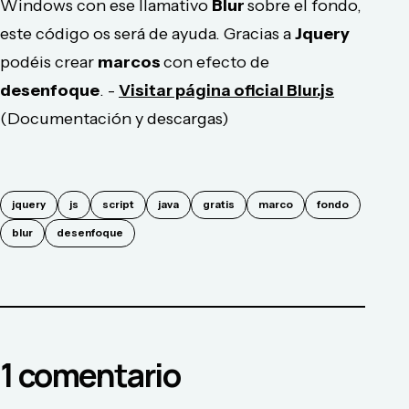
Windows con ese llamativo
Blur
sobre el fondo,
este código os será de ayuda. Gracias a
Jquery
podéis crear
marcos
con efecto de
desenfoque
. -
Visitar página oficial Blur.js
(Documentación y descargas)
jquery
js
script
java
gratis
marco
fondo
blur
desenfoque
1
comentario