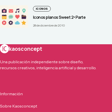
ICONOS
Iconos planos Sweet 2ª Parte
28 de diciembre de 2010
kaosconcept
Una publicación independiente sobre diseño,
recursos creativos, inteligencia artificial y desarrollo.
Información
Sobre Kaosconcept