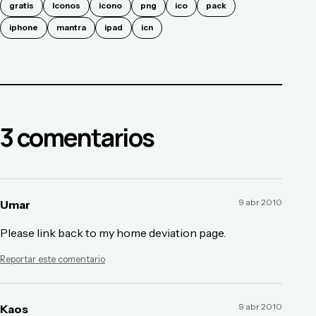
gratis
Iconos
icono
png
ico
pack
iphone
mantra
ipad
icn
3
comentario
s
9 abr 2010
Umar
Please link back to my home deviation page.
Reportar este comentario
9 abr 2010
Kaos