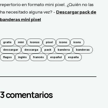
repertorio en formato mini pixel. ¿Quién no las
ha necesitado alguna vez? -
Descargar pack de
banderas mini pixel
gratis
mini
Iconos
pixel
icono
icons
descargar
descarga
pack
bandera
banderas
flagss
inglés
francés
español
españa
3
comentario
s