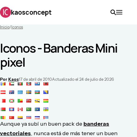
kaosconcept
Inicio
/
Iconos
Iconos - Banderas Mini
pixel
Por
Kaos
17 de abril de 2010
Actualizado el
24 de julio de 2026
Aunque ya subí un buen pack de
banderas
vectoriales
, nunca está de más tener un buen