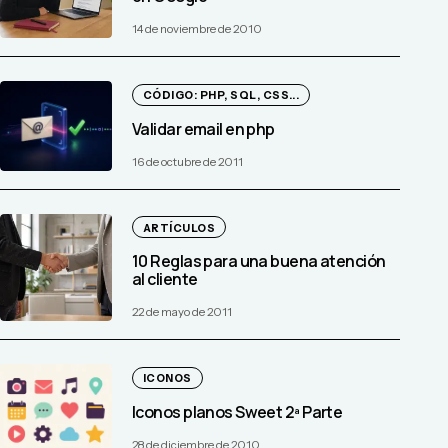
14 de noviembre de 2010
CÓDIGO: PHP, SQL, CSS...
Validar email en php
16 de octubre de 2011
ARTÍCULOS
10 Reglas para una buena atención
al cliente
22 de mayo de 2011
ICONOS
Iconos planos Sweet 2ª Parte
28 de diciembre de 2010