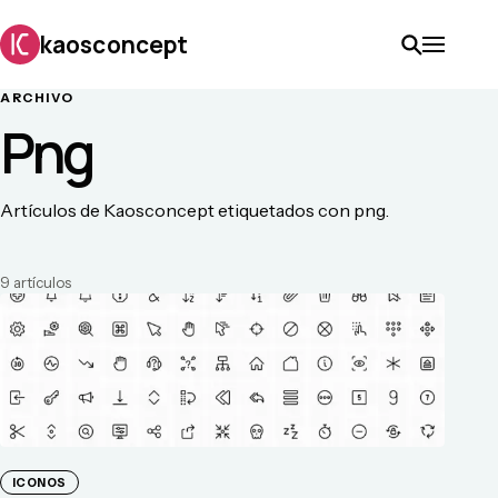
kaosconcept
ARCHIVO
Png
Artículos de Kaosconcept etiquetados con png.
9
artículo
s
ICONOS