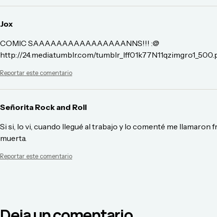
Jox
COMIC SAAAAAAAAAAAAAAAANNS!!! :@
http://24.media.tumblr.com/tumblr_lff01k77N11qzimgro1_500.
Reportar este comentario
Señorita Rock and Roll
Si si, lo vi, cuando llegué al trabajo y lo comenté me llamaron 
muerta.
Reportar este comentario
Deja un comentario