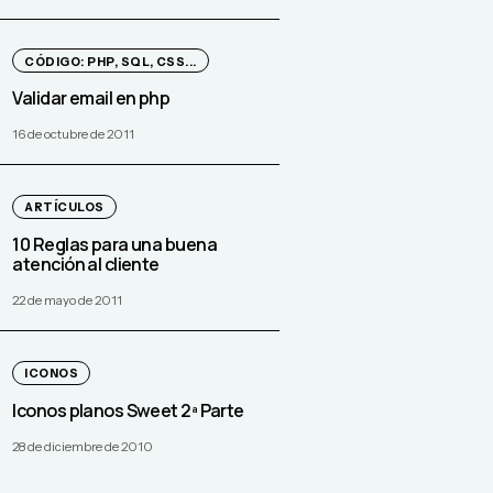
CÓDIGO: PHP, SQL, CSS...
Validar email en php
16 de octubre de 2011
ARTÍCULOS
10 Reglas para una buena
atención al cliente
22 de mayo de 2011
ICONOS
Iconos planos Sweet 2ª Parte
28 de diciembre de 2010