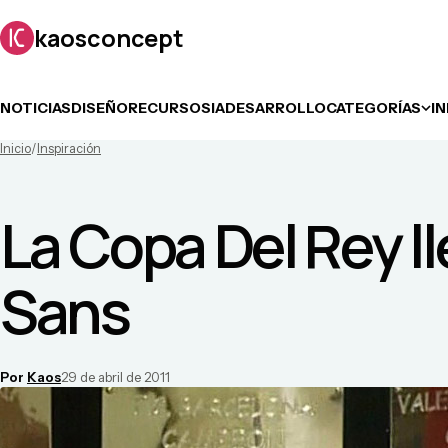
kaosconcept
NOTICIAS
DISEÑO
RECURSOS
IA
DESARROLLO
CATEGORÍAS
I
Inicio
/
Inspiración
La Copa Del Rey l
Sans
Por
Kaos
29 de abril de 2011