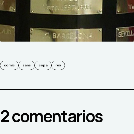
comic
sans
copa
rey
2
comentario
s