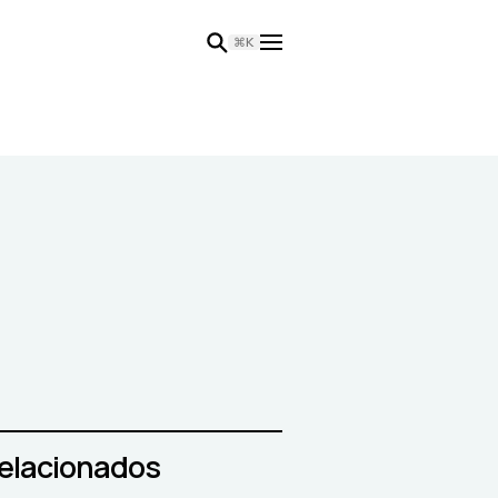
⌘K
relacionados