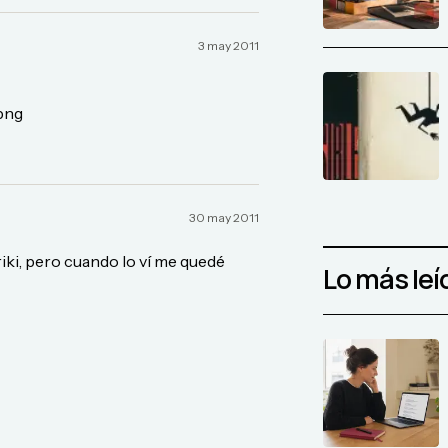
3 may 2011
png
30 may 2011
friki, pero cuando lo ví me quedé
Lo más leí