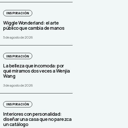
INSPIRACIÓN
Wiggle Wonderland: el arte
público que cambia de manos
5 de agosto de 2026
INSPIRACIÓN
La belleza que incomoda: por
qué miramos dos veces a Wenjia
Wang
3 de agosto de 2026
INSPIRACIÓN
Interiores con personalidad:
diseñar una casa que no parezca
un catálogo