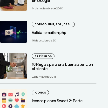
en Google
14 de noviembre de 2010
CÓDIGO: PHP, SQL, CSS...
Validar email en php
16 de octubre de 2011
ARTÍCULOS
10 Reglas para una buena atención
al cliente
22 de mayo de 2011
ICONOS
Iconos planos Sweet 2ª Parte