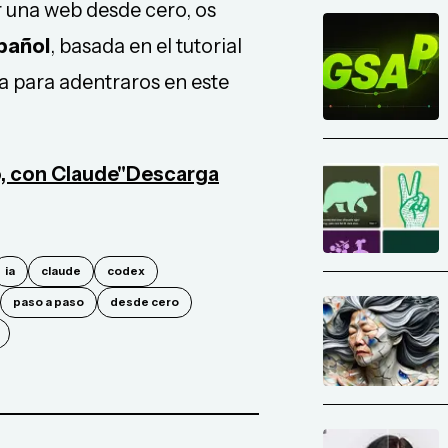
ar una web desde cero, os
pañol
, basada en el tutorial
da para adentraros en este
, con Claude"
Descarga
ia
claude
codex
paso a paso
desde cero