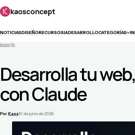
kaosconcept
NOTICIAS
DISEÑO
RECURSOS
IA
DESARROLLO
CATEGORÍAS
I
Inicio
/
IA
Desarrolla tu web
con Claude
Por
Kaos
10 de junio de 2026