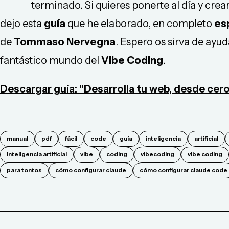
terminado. Si quieres ponerte al día y cre
dejo esta
guía
que he elaborado, en completo
es
de
Tommaso Nervegna
. Espero os sirva de ayu
fantástico mundo del
Vibe Coding
.
Descargar guía: "Desarrolla tu web, desde cero
manual
pdf
fácil
code
guía
inteligencia
artificial
inteligencia artificial
vibe
coding
vibecoding
vibe coding
para tontos
cómo configurar claude
cómo configurar claude code