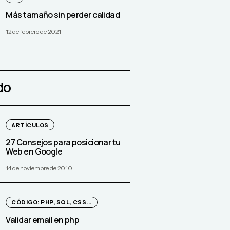
Más tamaño sin perder calidad
12 de febrero de 2021
do
ARTÍCULOS
27 Consejos para posicionar tu
Web en Google
14 de noviembre de 2010
CÓDIGO: PHP, SQL, CSS...
Validar email en php