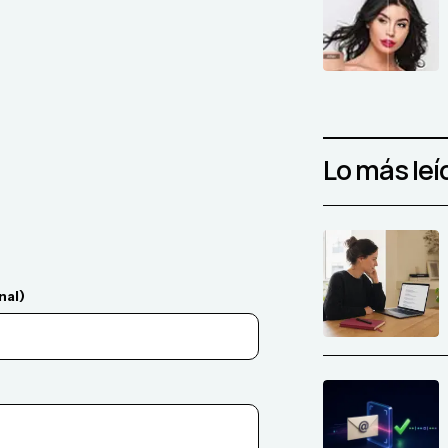
Lo más leí
nal)