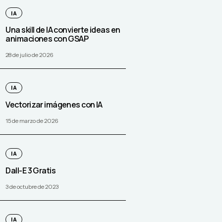
IA
Una skill de IA convierte ideas en
animaciones con GSAP
28 de julio de 2026
IA
Vectorizar imágenes con IA
15 de marzo de 2026
IA
Dall-E 3 Gratis
3 de octubre de 2023
IA