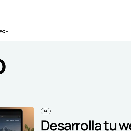
NFO
o
IA
Desarrolla tu 