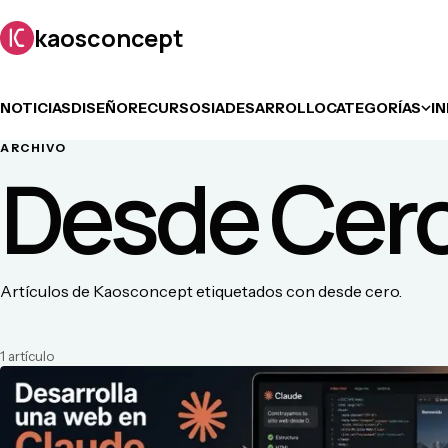
kaosconcept
NOTICIAS
DISEÑO
RECURSOS
IA
DESARROLLO
CATEGORÍAS
I
ARCHIVO
Desde Cer
Artículos de Kaosconcept etiquetados con desde cero.
1
artículo