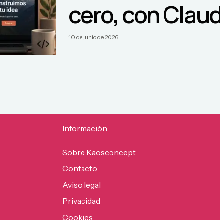
cero, con Clau
10 de junio de 2026
Información
Sobre Kaosconcept
Contacto
Aviso legal
Privacidad
Cookies