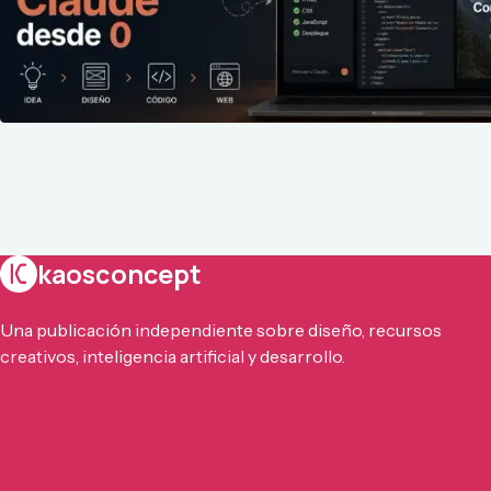
kaosconcept
Una publicación independiente sobre diseño, recursos
creativos, inteligencia artificial y desarrollo.