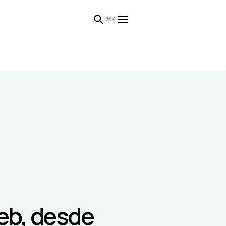
⌘K
web, desde