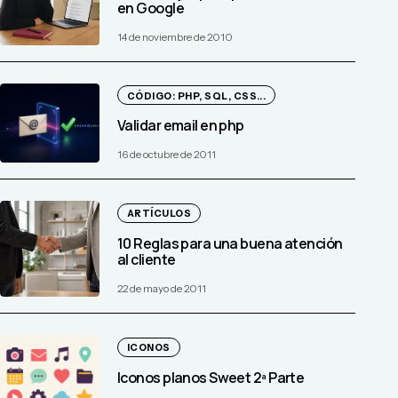
en Google
14 de noviembre de 2010
CÓDIGO: PHP, SQL, CSS...
Validar email en php
16 de octubre de 2011
ARTÍCULOS
10 Reglas para una buena atención
al cliente
22 de mayo de 2011
ICONOS
Iconos planos Sweet 2ª Parte