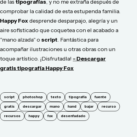
de las
tipografías
, y no me extraña después de
comprobar la calidad de esta estupenda familia.
Happy Fox
desprende desparpajo, alegría y un
aire sofisticado que coquetea con el acabado a
"mano alzada" o
script
. Fantástica para
acompañar ilustraciones u otras obras con un
toque artístico. ¡Disfrutadla!
- Descargar
gratis tipografía Happy Fox
script
photoshop
texto
tipografía
fuente
gratis
descargar
mano
hand
bajar
recurso
recursos
happy
fox
desenfadado