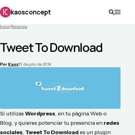
kaosconcept
Inicio
/
Recursos
Tweet To Download
Por
Kaos
15 de julio de 2014
Si utilizas
Wordpress
, en tu página Web o
Blog, y quieres potenciar tu presencia en
redes
sociales
,
Tweet To Download
es un plugin