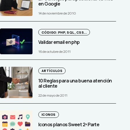
en Google
14 de noviembre de 2010
CÓDIGO: PHP, SQL, CSS...
Validar email en php
16 de octubre de 2011
ARTÍCULOS
10 Reglas para una buena atención
al cliente
22 de mayo de 2011
ICONOS
Iconos planos Sweet 2ª Parte