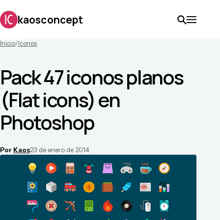
kaosconcept
Inicio
/
Iconos
Pack 47 iconos planos
(Flat icons) en
Photoshop
Por
Kaos
23 de enero de 2014