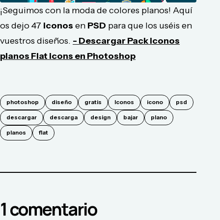
¡Seguimos con la moda de colores planos! Aquí
os dejo 47
iconos
en
PSD
para que los uséis en
vuestros diseños.
- Descargar Pack iconos
planos Flat icons en Photoshop
photoshop
diseño
gratis
Iconos
icono
psd
descargar
descarga
design
bajar
plano
planos
flat
1
comentario