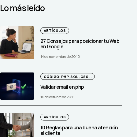
Lo más leído
ARTÍCULOS
27 Consejos para posicionar tu Web
en Google
14 de noviembre de 2010
CÓDIGO: PHP, SQL, CSS...
Validar email en php
16 de octubre de 2011
ARTÍCULOS
10 Reglas para una buena atención
al cliente