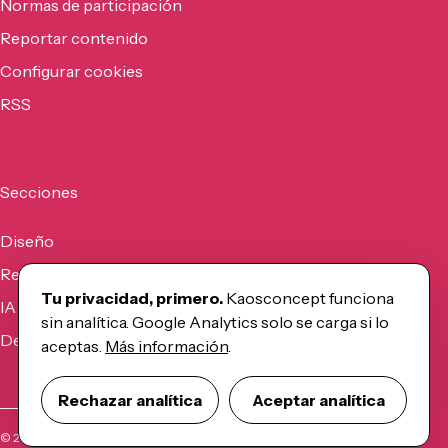
Normas de participación
Reportar contenido
Configurar cookies
RSS
Secciones
Diseño
Recursos
Tu privacidad, primero.
Kaosconcept funciona
IA
sin analítica. Google Analytics solo se carga si lo
Desarrollo
aceptas.
Más información
.
Rechazar analítica
Aceptar analítica
©
2026
Kaosconcept