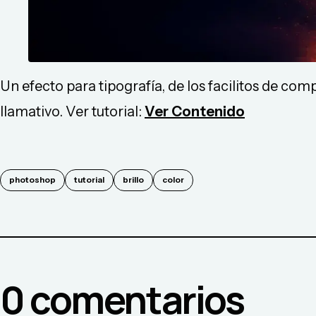
Un efecto para tipografía, de los facilitos de co
llamativo. Ver tutorial:
Ver Contenido
photoshop
tutorial
brillo
color
0
comentario
s