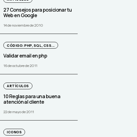
27 Consejos para posicionar tu
Web en Google
14 de noviembre de 2010
CÓDIGO: PHP, SQL, CSS...
Validar email en php
16 de octubre de 2011
ARTÍCULOS
10 Reglas para una buena
atención al cliente
22 de mayo de 2011
ICONOS