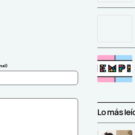
nal)
Lo más leí