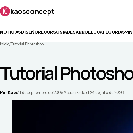
kaosconcept
NOTICIAS
DISEÑO
RECURSOS
IA
DESARROLLO
CATEGORÍAS
I
Inicio
/
Tutorial Photoshop
Tutorial Photoshop
Por
Kaos
11 de septiembre de 2009
Actualizado el
24 de julio de 2026