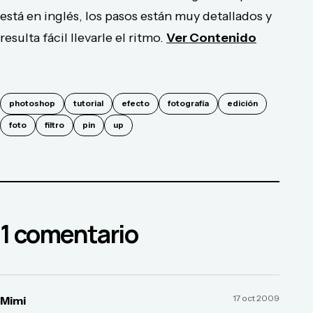
está en inglés, los pasos están muy detallados y
resulta fácil llevarle el ritmo.
Ver Contenido
photoshop
tutorial
efecto
fotografía
edición
foto
filtro
pin
up
1
comentario
17 oct 2009
Mimi