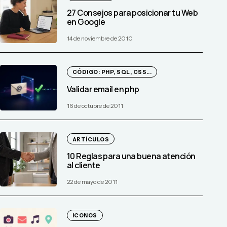
27 Consejos para posicionar tu Web
en Google
14 de noviembre de 2010
CÓDIGO: PHP, SQL, CSS...
Validar email en php
16 de octubre de 2011
ARTÍCULOS
10 Reglas para una buena atención
al cliente
22 de mayo de 2011
ICONOS