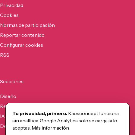
Privacidad
Cookies
Normas de participación
Reportar contenido
Configurar cookies
RSS
Secciones
Diseño
Recursos
Tu privacidad, primero.
Kaosconcept funciona
IA
sin analítica. Google Analytics solo se carga si lo
Desarrollo
aceptas.
Más información
.